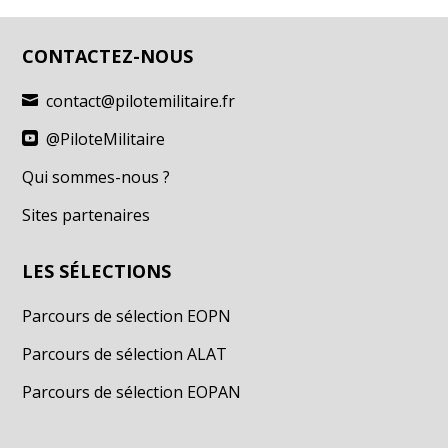
Triangles
CONTACTEZ-NOUS
contact@pilotemilitaire.fr

Appareils photo
@PiloteMilitaire

Formes Imbriquées
Qui sommes-nous ?
Sites partenaires
Calcul mental
LES SÉLECTIONS
Suites numériques
Parcours de sélection EOPN
Parcours de sélection ALAT
Dominos
Parcours de sélection EOPAN