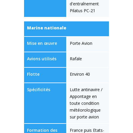
d'entraînement
Pilatus PC-21
Marine nationale
Mise en œuvre
Porte Avion
Avions utilisés
Rafale
Flotte
Environ 40
Spécificités
Lutte antinavire /
Appontage en
toute condition
météorologique
sur porte avion
Formation des
France puis Etats-